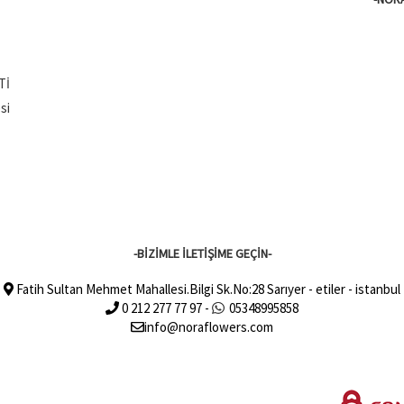
Tİ
si
-BİZİMLE İLETİŞİME GEÇİN-
Fatih Sultan Mehmet Mahallesi.Bilgi Sk.No:28 Sarıyer - etiler - istanbul
0 212 277 77 97 -
05348995858
info@noraflowers.com