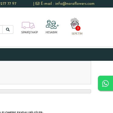
277 77 97
|
E-mail : info@noraflowers.com
0
SİPARİŞTAKİP
HESABIM
SEPETİM
 FLOWERS FAYDALI BILGILER-