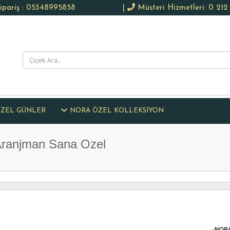
pariş : 05348995858
|
Müsteri Hizmetleri: 0 212 
ZEL GÜNLER
NORA ÖZEL KOLLEKSİYON
Aranjman Sana Ozel
-NORA