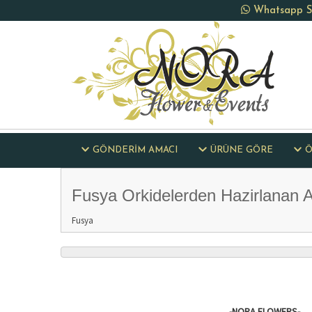
Whatsapp Si
GÖNDERİM AMACI
ÜRÜNE GÖRE
Ö
Fusya Orkidelerden Hazirlanan 
Fusya
-NORA FLOWERS-