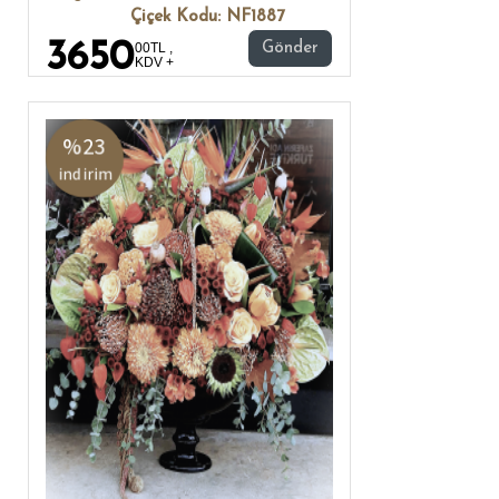
Çiçek Kodu: NF1887
3650
00TL ,
Gönder
KDV +
%23
indirim