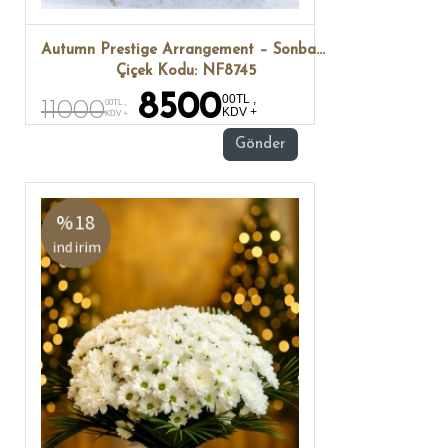
Autumn Prestige Arrangement – Sonbahar Lüks Çiçek Tasarımı
Çiçek Kodu: NF8745
8500
00TL ,
11000
00TL ,
KDV +
KDV +
Gönder
%18
indirim