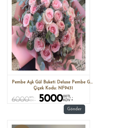
Pembe Aşk Gül Buketi Deluxe Pembe Gül Aranjmanı Aşkın En Zarif Hali – Pembe Gül Buketi Soft Pink Premium Gül Buketi
Çiçek Kodu: NF9431
5000
00TL ,
6000
00TL ,
KDV +
KDV +
Gönder