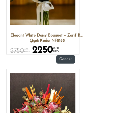
Elegant White Daisy Bouquet – Zarif Beyaz Papatya Buketi
Çiçek Kodu: NF2185
2250
00TL ,
2750
00TL ,
KDV +
KDV +
Gönder