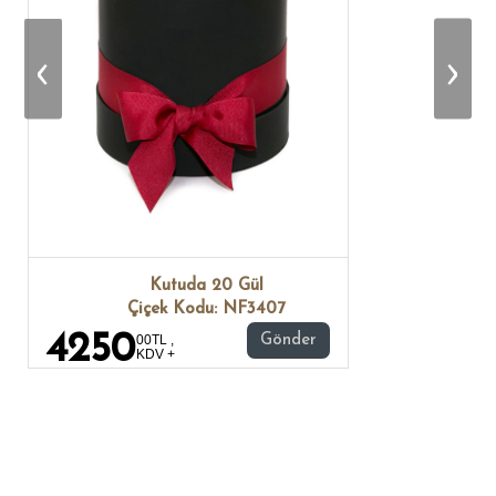
‹
›
Kutuda 20 Gül
Çiçek Kodu: NF3407
4250
00TL ,
Gönder
KDV +