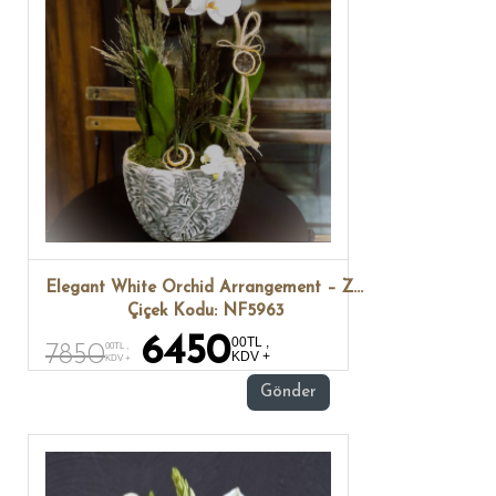
Elegant White Orchid Arrangement – Zarif Beyaz Orkide Tasarımı
Çiçek Kodu: NF5963
6450
00TL ,
7850
00TL ,
KDV +
KDV +
Gönder