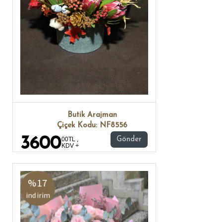
Butik Arajman
Çiçek Kodu: NF8556
3600
00TL ,
Gönder
KDV +
%17
indirim