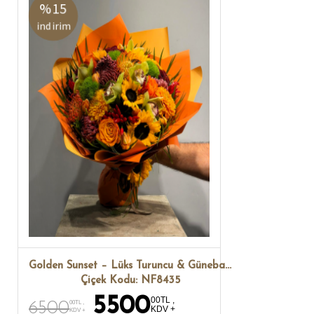
%15
indirim
Golden Sunset – Lüks Turuncu & Günebakan Buketi
Çiçek Kodu: NF8435
5500
00TL ,
6500
00TL ,
KDV +
KDV +