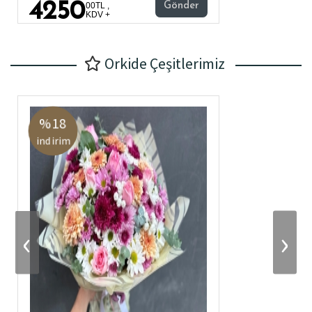
4250
00TL ,
Gönder
KDV +
Orkide Çeşitlerimiz
%18
indirim
‹
›