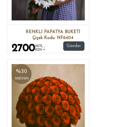
RENKLİ PAPATYA BUKETİ
Çiçek Kodu: NF6404
2700
00TL ,
Gönder
KDV +
%30
indirim