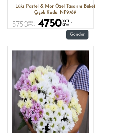
Lüks Pastel & Mor Özel Tasarım Buket
Çiçek Kodu: NF9789
4750
00TL ,
5750
00TL ,
KDV +
KDV +
Gönder