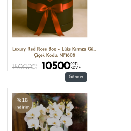
Luxury Red Rose Box – Lüks Kırmızı Gül Kutusu
Çiçek Kodu: NF1608
10500
00TL ,
15000
00TL ,
KDV +
KDV +
Gönder
%18
indirim