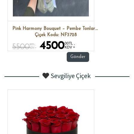
Pink Harmony Bouquet – Pembe Tonlarda Karışık Buket
Çiçek Kodu: NF3728
4500
00TL ,
5500
00TL ,
KDV +
KDV +
Gönder
Sevgiliye Çiçek