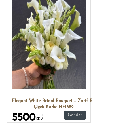
Elegant White Bridal Bouquet – Zarif Beyaz Gelin Buketi
Çiçek Kodu: NF1652
5500
00TL ,
Gönder
KDV +