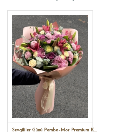
Sevgililer Günü Pembe–Mor Premium Karışık Çiçek Buketi | Nora Flowers İstanbul