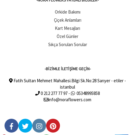
-NORA FLOWERS FAYDALI BILGILER-
Orkide Bakımı
Çiçek Anlamları
Kart Mesajları
Özel Günler
Sıkça Sorulan Sorular
-BİZİMLE İLETİŞİME GEÇİN-
Fatih Sultan Mehmet Mahallesi.Bilgi Sk.No:28 Sarıyer - etiler -
istanbul
0 212 277 77 97 -
05348995858
info@noraflowers.com